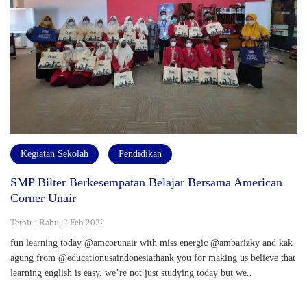
Kegiatan Sekolah
Pendidikan
SMP Bilter Berkesempatan Belajar Bersama American
Corner Unair
Terbit : Rabu, 2 Feb 2022
fun learning today @amcorunair with miss energic @ambarizky and kak
agung from @educationusaindonesiathank you for making us believe that
learning english is easy. we’re not just studying today but we..