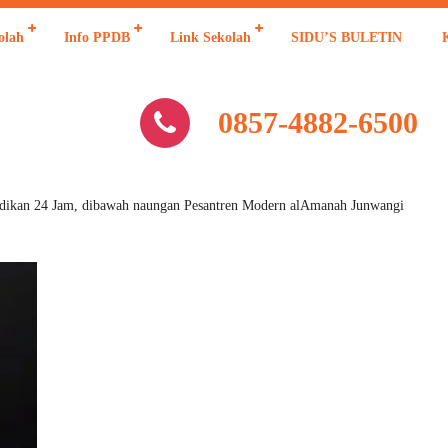
olah
Info PPDB
Link Sekolah
SIDU’S BULETIN
0857-4882-6500
n 24 Jam, dibawah naungan Pesantren Modern alAmanah Junwangi