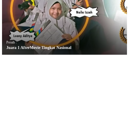
Peraih :
Juara 1 AfterMovie Tingkat Nasional