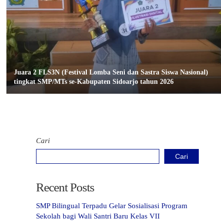
Juara 2 FLS3N (Festival Lomba Seni dan Sastra Siswa Nasional)
tingkat SMP/MTs se-Kabupaten Sidoarjo tahun 2026
Cari
Cari
Recent Posts
SMP Bilingual Terpadu Gelar Sosialisasi Program
Sekolah bagi Wali Santri Baru Kelas VII