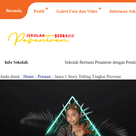
Beranda
Profil
Galeri Foto dan Video
Informasi Sek
Info Sekolah
Sekolah Berbasis Pesantren dengan Pendidika
Juara 1 Story Telling Tingkat Provinsi
Anda disini :
Home
-
Prestasi
-
Juara 1 Story Telling Tingkat Provinsi