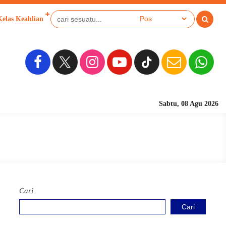
Kelas Keahlian
Sabtu, 08 Agu 2026
Sekolah Berbasis Pe
Cari
Cari