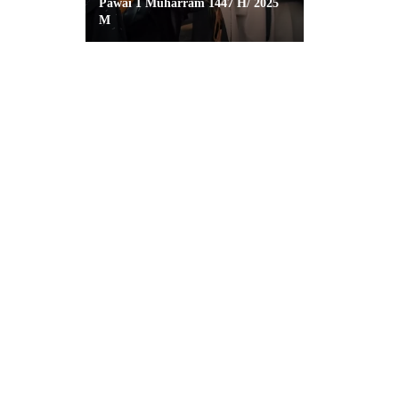
Pawai 1 Muharram 1447 H/ 2025
M