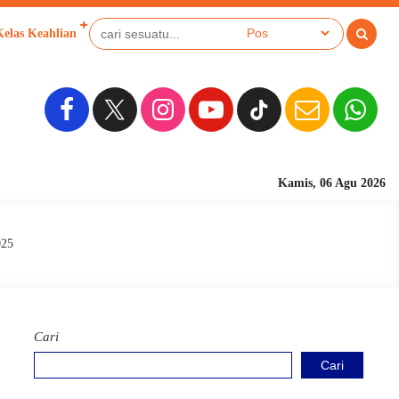
Kelas Keahlian
Kamis, 06 Agu 2026
Sekolah Berbasis
025
Cari
Cari