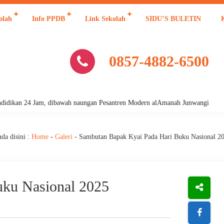
olah
Info PPDB
Link Sekolah
SIDU’S BULETIN
0857-4882-6500
dikan 24 Jam, dibawah naungan Pesantren Modern alAmanah Junwangi
da disini :
Home
-
Galeri
-
Sambutan Bapak Kyai Pada Hari Buku Nasional 2
uku Nasional 2025