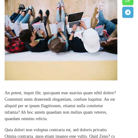
An potest, inquit ille, quicquam esse suavius quam nihil dolere?
Contemnit enim disserendi elegantiam, confuse loquitur. An est
aliquid per se ipsum flagitiosum, etiamsi nulla comitetur
infamia? Ab hoc autem quaedam non melius quam veteres,
quaedam omnino relicta.
Quia dolori non voluptas contraria est, sed doloris privatio.
Omnia contraria, quos etiam insanos esse vultis. Quid Zeno? cs