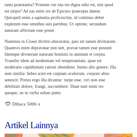
tanta praestantia? Primum cur ista res digna odio est, nisi quod
est turpis? Ad eas enim res ab Epicuro praecepta dantur.
Quicquid enim a sapientia proficiscitur, id continuo debet
expletum esse omnibus suis partibus; Ut optime, secundum
naturam affectum esse possit.
Nummus in Croesi divitiis obscuratur, pars est tamen divitiarum.
Quamvis enim depravatae non sint, pravae tamen esse possunt.
Idemque diviserunt naturam hominis in animum et corpus.
Transfer idem ad modestiam vel temperantiam, quae est
moderatio cupiditatum rationi oboediens. Immo alio genere; Illa
sunt similia: hebes acies est cuipiam oculorum, corpore alius
senescit; Potius ergo illa dicantur: turpe esse, viri non esse
debilitari dolore, frangi, succumbere. Duae sunt enim res
quoque, ne tu verba solum putes.
Dibaca 5006 x
Artikel Lainnya