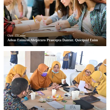
Oleh : ITCenter
Adeas Enimres Abrpicuro Praecepta Dantur. Quicquid Enim