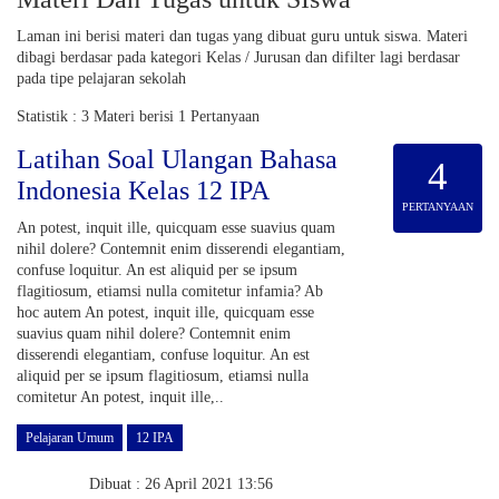
Laman ini berisi materi dan tugas yang dibuat guru untuk siswa. Materi
dibagi berdasar pada kategori Kelas / Jurusan dan difilter lagi berdasar
pada tipe pelajaran sekolah
Statistik :
3 Materi
berisi
1 Pertanyaan
Latihan Soal Ulangan Bahasa
4
Indonesia Kelas 12 IPA
PERTANYAAN
An potest, inquit ille, quicquam esse suavius quam
nihil dolere? Contemnit enim disserendi elegantiam,
confuse loquitur. An est aliquid per se ipsum
flagitiosum, etiamsi nulla comitetur infamia? Ab
hoc autem An potest, inquit ille, quicquam esse
suavius quam nihil dolere? Contemnit enim
disserendi elegantiam, confuse loquitur. An est
aliquid per se ipsum flagitiosum, etiamsi nulla
comitetur An potest, inquit ille,..
Pelajaran Umum
12 IPA
Dibuat : 26 April 2021 13:56