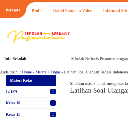
Beranda
Profil
Galeri Foto dan Video
Informasi Sek
Info Sekolah
Sekolah Berbasis Pesantren dengan
Materi + Tugas
Anda disini :
Home
-
Materi + Tugas
-
Latihan Soal Ulangan Bahasa Indonesi
Materi Kelas
Silahkan masuk untuk mengakses k
Latihan Soal Ulanga
12 IPA
1
Kelas 10
1
Kelas 11
1