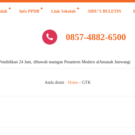
olah
Info PPDB
Link Sekolah
SIDU’S BULETIN
0857-4882-6500
Pendidikan 24 Jam, dibawah naungan Pesantren Modern alAmanah Junwangi
Anda disini :
Home
-
GTK