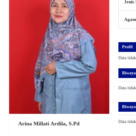
Jenis
Agam
Profil
Data tida
Riwaya
Data tida
Riwaya
Data tida
Arina Millati Ardila, S.Pd