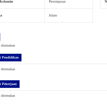
 Kelamin
Perempuan
N
a
Islam
k ditemukan
t Pendidikan
k ditemukan
t Pekerjaan
k ditemukan