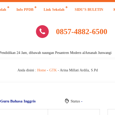
olah
Info PPDB
Link Sekolah
SIDU’S BULETIN
0857-4882-6500
Pendidikan 24 Jam, dibawah naungan Pesantren Modern alAmanah Junwangi
Anda disini :
Home
-
GTK
-
Arina Millati Ardila, S.Pd
i
Guru Bahasa Inggris
Status
-