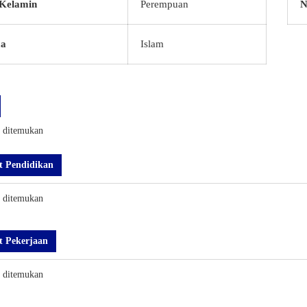
 Kelamin
Perempuan
N
a
Islam
k ditemukan
t Pendidikan
k ditemukan
t Pekerjaan
k ditemukan