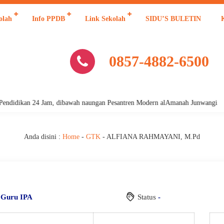
olah
Info PPDB
Link Sekolah
SIDU’S BULETIN
0857-4882-6500
 Pendidikan 24 Jam, dibawah naungan Pesantren Modern alAmanah Junwangi
Anda disini :
Home
-
GTK
-
ALFIANA RAHMAYANI, M.Pd
i
Guru IPA
Status
-