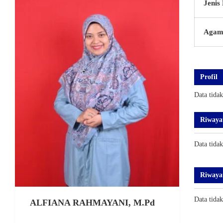
Jenis
Agam
Profil
Data tida
Riwaya
Data tida
Riwaya
Data tida
ALFIANA RAHMAYANI, M.Pd