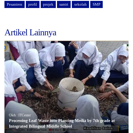
Pesantren
profil
projek
santri
sekolah
SMP
Artikel Lainnya
Oleh : ITCenter
Processing Leaf Waste into Planting Media by 7th grade at
Integrated Bilingual Middle School