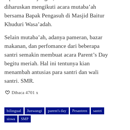
diharuskan mengikuti acara mutaba’ah
bersama Bapak Pengasuh di Masjid Baitur
Khuduri Wasa’adah.
Selain mutaba’ah, adanya pameran, bazar
makanan, dan perfomance dari beberapa
santri semakin membuat acara Parent’s Day
begitu meriah. Hal ini tentunya kian
menambah antusias para santri dan wali
santri. SMR.
Dibaca 4701 x
bilingual
Junwangi
parent's day
Pesantren
santri
siswa
SMP