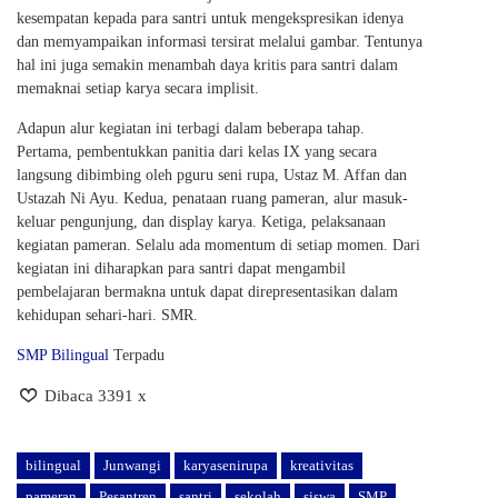
kesempatan kepada para santri untuk mengekspresikan idenya
dan memyampaikan informasi tersirat melalui gambar. Tentunya
hal ini juga semakin menambah daya kritis para santri dalam
memaknai setiap karya secara implisit.
Adapun alur kegiatan ini terbagi dalam beberapa tahap.
Pertama, pembentukkan panitia dari kelas IX yang secara
langsung dibimbing oleh pguru seni rupa, Ustaz M. Affan dan
Ustazah Ni Ayu. Kedua, penataan ruang pameran, alur masuk-
keluar pengunjung, dan display karya. Ketiga, pelaksanaan
kegiatan pameran. Selalu ada momentum di setiap momen. Dari
kegiatan ini diharapkan para santri dapat mengambil
pembelajaran bermakna untuk dapat direpresentasikan dalam
kehidupan sehari-hari. SMR.
SMP Bilingual
Terpadu
Dibaca 3391 x
bilingual
Junwangi
karyasenirupa
kreativitas
pameran
Pesantren
santri
sekolah
siswa
SMP