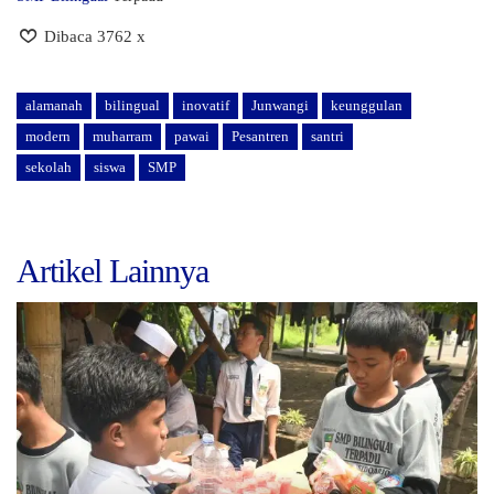
Dibaca 3762 x
alamanah
bilingual
inovatif
Junwangi
keunggulan
modern
muharram
pawai
Pesantren
santri
sekolah
siswa
SMP
Artikel Lainnya